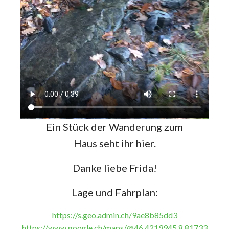
Ein Stück der Wanderung zum
Haus seht ihr hier.
Danke liebe Frida!
Lage und Fahrplan:
https://s.geo.admin.ch/9ae8b85dd3
https://www.google.ch/maps/@46.4219945,8.81733